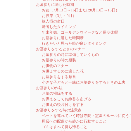
お墓参りに適した時期
お盆（7月13日～16日または8月13日～16日）
お彼岸（3月・9月）
故人様の命日
帰省したタイミング
年末年始、ゴールデンウィークなど長期休暇
お墓参りに適した時間帯
行きたいと思った時が良いタイミング
お墓参りをするときのマナー
お墓参りの時に準備していくもの
お墓参りの時の服装
お供物のマナー
お供えするのに適した花
お墓参りをする順番
小さな子どもと一緒にお墓参りをするときの工夫
お墓参りの作法
お墓の掃除をする
お供えをしてお線香をあげる
お供えの後片付けをする
お墓参りをする時の注意点
ペットを連れていく時は寺院・霊園のルールに従う
周辺への配慮から静かに行動すること
ゴミはすべて持ち帰ること