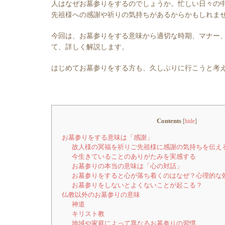
人はなぜお墓参りをするのでしょうか。忙しい日々の
先祖様への感謝や祈りの気持ちがあるからかもしれま
今回は、お墓参りをする意味から適切な時期、マナー
て、詳しく解説します。
はじめてお墓参りをする方も、久しぶりに行こうと考
Contents
[
hide
]
お墓参りをする意味は「感謝」
故人様の冥福を祈りご先祖様に感謝の気持ちを伝え
今生きていることのありがたみを実感する
お墓参りの本当の意味は「心の対話」
お墓参りをすると心が落ち着くのはなぜ？心理的な
お墓参りをしないとよくないことが起こる？
仏教以外のお墓参りの意味
神道
キリスト教
地域や家庭によって異なるお墓参りの習慣