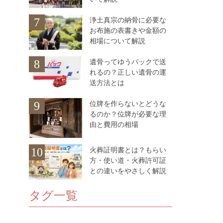
浄土真宗の納骨に必要な
7
お布施の表書きや金額の
相場について解説
遺骨ってゆうパックで送
8
れるの？正しい遺骨の運
送方法とは
位牌を作らないとどうな
9
るのか？位牌が必要な理
由と費用の相場
火葬証明書とは？もらい
10
方・使い道・火葬許可証
との違いをやさしく解説
タグ一覧