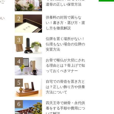
やご
遺骨の正しい保管方法
供養料の封筒で困らな
2
つい
い！書き方・選び方・渡
し方を徹底解説
位牌を置く場所がない！
3
仏壇もない場合の位牌の
安置方法
お骨で喉仏が大切にされ
4
る理由とは？骨上げで知
っておくべきマナー
自宅での骨壺を置き方と
5
は？正しい飾り方や供養
方法について
四天王寺で納骨・永代供
6
養をする手順や費用につ
いて解説