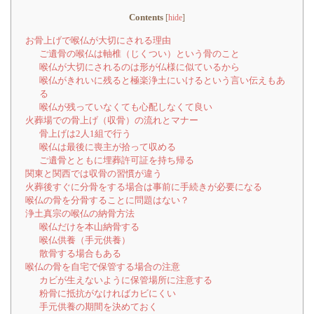
Contents
[
hide
]
お骨上げで喉仏が大切にされる理由
ご遺骨の喉仏は軸椎（じくつい）という骨のこと
喉仏が大切にされるのは形が仏様に似ているから
喉仏がきれいに残ると極楽浄土にいけるという言い伝えもあ
る
喉仏が残っていなくても心配しなくて良い
火葬場での骨上げ（収骨）の流れとマナー
骨上げは2人1組で行う
喉仏は最後に喪主が拾って収める
ご遺骨とともに埋葬許可証を持ち帰る
関東と関西では収骨の習慣が違う
火葬後すぐに分骨をする場合は事前に手続きが必要になる
喉仏の骨を分骨することに問題はない？
浄土真宗の喉仏の納骨方法
喉仏だけを本山納骨する
喉仏供養（手元供養）
散骨する場合もある
喉仏の骨を自宅で保管する場合の注意
カビが生えないように保管場所に注意する
粉骨に抵抗がなければカビにくい
手元供養の期間を決めておく