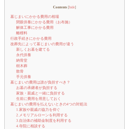
Contents
[
hide
]
墓じまいにかかる費用の相場
閉眼供養にかかる費用（お布施）
解体工事にかかる費用
離檀料
行政手続きにかかる費用
改葬先によって墓じまいの費用が違う
新しくお墓を建てる
永代供養
納骨堂
樹木葬
散骨
手元供養
墓じまいの費用は誰が負担すべき？
お墓の承継者が負担する
家族・親戚と一緒に負担する
生前に費用を用意しておく
墓じまいの費用を払えないときの4つの対処法
1.家族や親戚の協力を仰ぐ
2.メモリアルローンを利用する
3.自治体の補助金制度を利用する
4.寺院に相談する