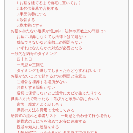
1.お墓を建てるまで自宅に置いておく
2.永代供養墓で合祀する
3.手元供養にする
4.散骨する
5.樹木葬にする
お墓を持たない選択が増加中｜法律や宗教上の問題は？⁠
お墓に埋葬しなくても法律上は問題ない
成仏できないなど宗教上の問題もない
いずれはなんらかの対処が必要となる
一般的な納骨のタイミング
四十九日
一周忌や三回忌
タイミングを逃してしまったらどうすればいい？
お墓がないことで起きる3つの問題と注意点⁠
ご遺骨を埋葬する場所がない
お参りする場所がない
適切に保管しないとご遺骨にカビが生えたりする
供養の方法で迷ったら｜選び方と家族の話し合い方⁠
家族、親族とよく話し合う
供養の方法を費用で比較してみる
納骨式の流れと準備リスト｜一周忌と合わせて行う場合も⁠
納骨式の日にちを決めてお寺に連絡する
親戚や知人に連絡をする
人数が確定したら会食や引き出物の準備をする