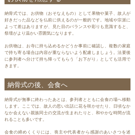
納骨式では、お供物（おそなえもの）として果物や菓子、故人が
好きだった品などを仏前に供えるのが一般的です。地域や宗派に
よって差はありますが、見た目のバランスや彩りも意識すると、
祭壇がより温かい雰囲気になります。
お供物は、お寺に持ち込めるかどうか事前に確認し、複数の家庭
で持ち寄る場合は内容が重ならないよう配慮しましょう。法要後
に参列者へ分けて持ち帰ってもらう「お下がり」としても活用で
きます。
納骨式の後、会食へ
納骨式が無事に終わったあとは、参列者とともに会食の場へ移動
します。ここでは、故人の思い出話に花を咲かせたり、日頃なか
なか会えない親族同士の交流が生まれたりと、和やかな時間が流
れることも多いです。
会食の締めくくりには、喪主や代表者から感謝のあいさつを述