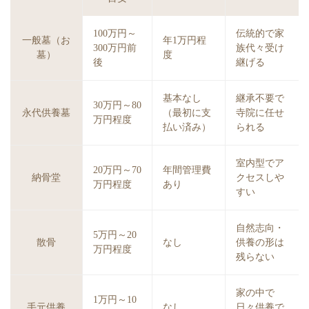
100万円～
伝統的で家
一般墓（お
年1万円程
300万円前
族代々受け
墓）
度
後
継げる
基本なし
継承不要で
30万円～80
永代供養墓
（最初に支
寺院に任せ
万円程度
払い済み）
られる
室内型でア
20万円～70
年間管理費
納骨堂
クセスしや
万円程度
あり
すい
自然志向・
5万円～20
散骨
なし
供養の形は
万円程度
残らない
家の中で
1万円～10
手元供養
なし
日々供養で