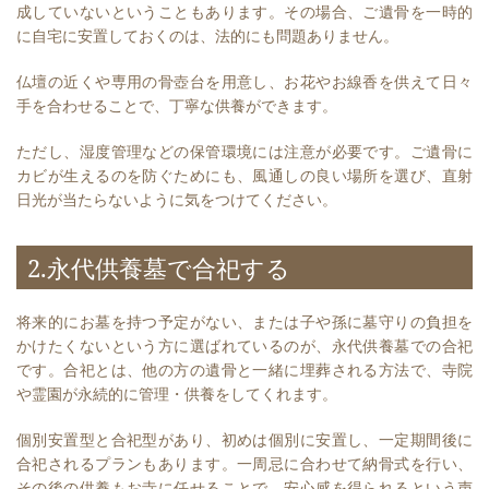
成していないということもあります。その場合、ご遺骨を一時的
に自宅に安置しておくのは、法的にも問題ありません。
仏壇の近くや専用の骨壺台を用意し、お花やお線香を供えて日々
手を合わせることで、丁寧な供養ができます。
ただし、湿度管理などの保管環境には注意が必要です。ご遺骨に
カビが生えるのを防ぐためにも、風通しの良い場所を選び、直射
日光が当たらないように気をつけてください。
2.永代供養墓で合祀する
将来的にお墓を持つ予定がない、または子や孫に墓守りの負担を
かけたくないという方に選ばれているのが、永代供養墓での合祀
です。合祀とは、他の方の遺骨と一緒に埋葬される方法で、寺院
や霊園が永続的に管理・供養をしてくれます。
個別安置型と合祀型があり、初めは個別に安置し、一定期間後に
合祀されるプランもあります。一周忌に合わせて納骨式を行い、
その後の供養もお寺に任せることで、安心感を得られるという声