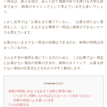
一周忌は、故人を偲び、あらためて感謝や祈りを捧げる大切な節
目であり、納骨のタイミングとして考えている方も多いでしょ
う。
しかし近年では「お墓をまだ建てていない」「お墓を持たない選
択をした」など、さまざまな事情で一周忌に納骨ができないケー
スも増えています。
お墓がないままでも一周忌の供養はできるのか、納骨の時期は決
まっているのか。
そんな不安や疑問を感じている方のために、この記事では一周忌
にお墓がない場合の供養の方法や、納骨のタイミング、お墓を持
たない場合の注意点などをわかりやすく解説します。
Contents
[
hide
]
納骨の時期に決まりはある？法律と慣習の違い⁠
いつまでに埋葬しなければならないという決まりはない
宗教や地域による違いに注意
5つの供養方法