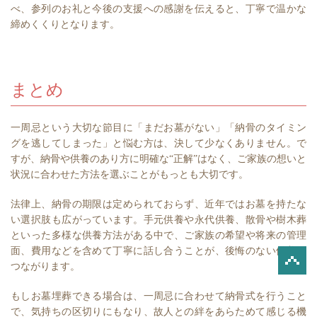
べ、参列のお礼と今後の支援への感謝を伝えると、丁寧で温かな
締めくくりとなります。
まとめ
一周忌という大切な節目に「まだお墓がない」「納骨のタイミン
グを逃してしまった」と悩む方は、決して少なくありません。で
すが、納骨や供養のあり方に明確な“正解”はなく、ご家族の想いと
状況に合わせた方法を選ぶことがもっとも大切です。
法律上、納骨の期限は定められておらず、近年ではお墓を持たな
い選択肢も広がっています。手元供養や永代供養、散骨や樹木葬
といった多様な供養方法がある中で、ご家族の希望や将来の管理
面、費用などを含めて丁寧に話し合うことが、後悔のない供養に
つながります。
もしお墓埋葬できる場合は、一周忌に合わせて納骨式を行うこと
で、気持ちの区切りにもなり、故人との絆をあらためて感じる機