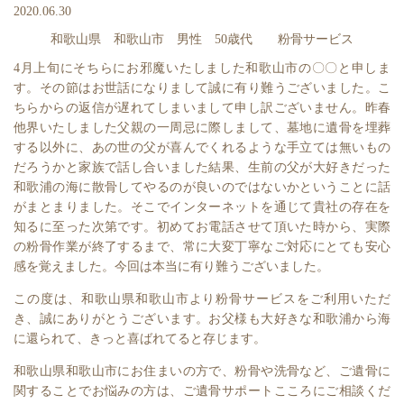
2020.06.30
和歌山県 和歌山市 男性 50歳代 粉骨サービス
4月上旬にそちらにお邪魔いたしました和歌山市の〇〇と申しま
す。その節はお世話になりまして誠に有り難うございました。こ
ちらからの返信が遅れてしまいまして申し訳ございません。昨春
他界いたしました父親の一周忌に際しまして、墓地に遺骨を埋葬
する以外に、あの世の父が喜んでくれるような手立ては無いもの
だろうかと家族で話し合いました結果、生前の父が大好きだった
和歌浦の海に散骨してやるのが良いのではないかということに話
がまとまりました。そこでインターネットを通じて貴社の存在を
知るに至った次第です。初めてお電話させて頂いた時から、実際
の粉骨作業が終了するまで、常に大変丁寧なご対応にとても安心
感を覚えました。今回は本当に有り難うございました。
この度は、和歌山県和歌山市より粉骨サービスをご利用いただ
き、誠にありがとうございます。お父様も大好きな和歌浦から海
に還られて、きっと喜ばれてると存じます。
和歌山県和歌山市にお住まいの方で、粉骨や洗骨など、ご遺骨に
関することでお悩みの方は、ご遺骨サポートこころにご相談くだ